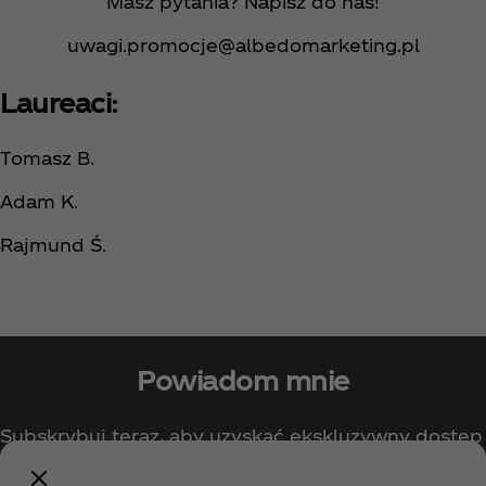
Masz pytania? Napisz do nas!
uwagi.promocje@albedomarketing.pl
Laureaci:
Tomasz B.
Adam K.
Rajmund Ś.
Powiadom mnie
Subskrybuj teraz, aby uzyskać ekskluzywny dostęp
do wszystkiego, co związane z Coca‑Cola!