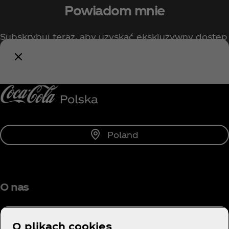
Powiadom mnie
Subskrybuj teraz, aby uzyskać ekskluzywny dostęp
do wszystkiego, co związane z Coca‑Cola!
Powiadom mnie
Poland
O nas
O plikach cookies