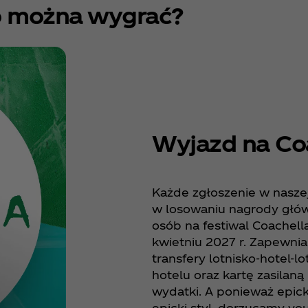
 można wygrać?
Wyjazd na Coa
Każde zgłoszenie w naszej 
w losowaniu nagrody głó
osób na festiwal Coachell
kwietniu 2027 r. Zapewnia
transfery lotnisko-hotel-
hotelu oraz kartę zasilaną
wydatki. A ponieważ epick
epicki styl, dorzucamy vo