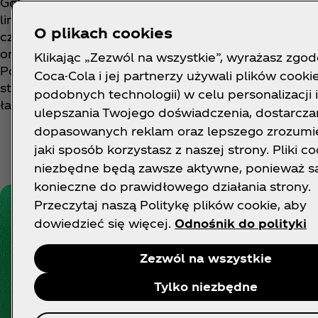
Gotowy na totalny fresh look tego lata? Zgarniaj
limitowany set odzieży – bluza, t-shirt, spodenki i
O plikach cookies
czapka – który powstał ze zderzenia
orzeźwiającego świata Sprite i ulicznego DNA Grail
Klikając „Zezwól na wszystkie”, wyrażasz zgod
Point. To kompletny zestaw, który odświeży Twój
Coca-Cola i jej partnerzy używali plików cookie
styl, niezależnie czy stoisz pod sceną, czy po prostu
podobnych technologii) w celu personalizacji i
łapiesz letni vibe na mieście.
ulepszania Twojego doświadczenia, dostarcza
dopasowanych reklam oraz lepszego zrozumie
jaki sposób korzystasz z naszej strony. Pliki co
niezbędne będą zawsze aktywne, ponieważ s
konieczne do prawidłowego działania strony.
Przeczytaj naszą Politykę plików cookie, aby
dowiedzieć się więcej.
Odnośnik do polityki
Zezwól na wszystkie
Tylko niezbędne