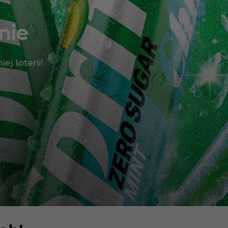
ie ​
ej loterii!