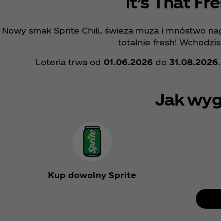
It’s That Fr
Nowy smak Sprite Chill, świeża muza i mnóstwo nag
totalnie fresh! Wchodzis
Loteria trwa od
01.06.2026
do
31.08.2026
Jak wyg
Kup dowolny Sprite