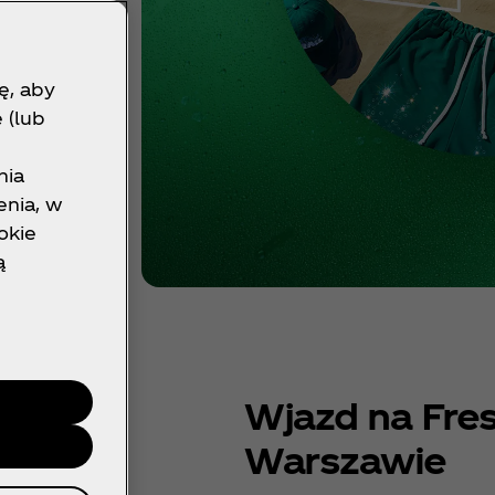
ę, aby
 (lub
nia
nia, w
okie
ą
Wjazd na Fres
Warszawie