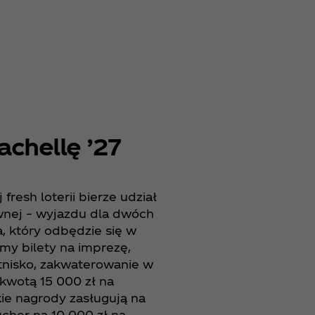
chellę ’27
fresh loterii bierze udział
wnej – wyjazdu dla dwóch
a, który odbędzie się w
my bilety na imprezę,
lotnisko, zakwaterowanie w
 kwotą 15 000 zł na
ie nagrody zasługują na
ucher na 10 000 zł na