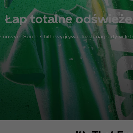
Łap totalne odświeżen
z nowym Sprite Chill i wygrywaj fresh nagrody w letni