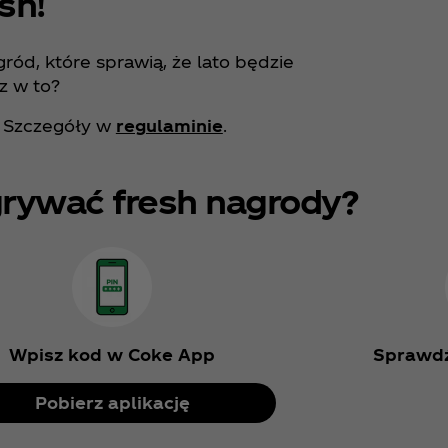
esh!
ród, które sprawią, że lato będzie
z w to?
. Szczegóły w
regulaminie
.
rywać fresh nagrody?
Wpisz kod w Coke App
Sprawdź
Pobierz aplikację