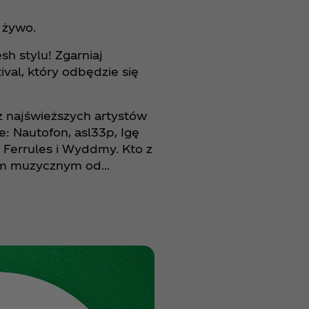
żywo.​
sh stylu! Zgarniaj
val, który odbędzie się
z najświeższych artystów
 Nautofon, asl33p, Igę
e Ferrules i Wyddmy. Kto z
zym muzycznym od…