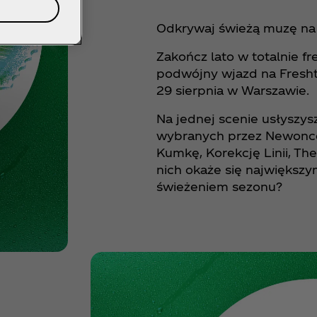
Odkrywaj świeżą muzę na 
Zakończ lato w totalnie fre
podwójny wjazd na Freshti
29 sierpnia w Warszawie.​
Na jednej scenie usłyszys
wybranych przez Newonce:
Kumkę, Korekcję Linii, Th
nich okaże się najwięks
świeżeniem sezonu?