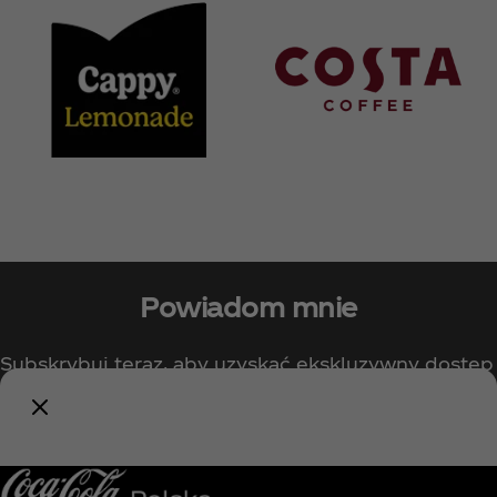
Powiadom mnie
Subskrybuj teraz, aby uzyskać ekskluzywny dostęp
do wszystkiego, co związane z Coca‑Cola!
Powiadom mnie