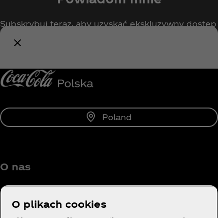
Subskrybuj teraz, aby uzyskać ekskluzywny dostęp
do wszystkiego, co związane z Coca‑Cola!
Powiadom mnie
Poland
O nas
O plikach cookies