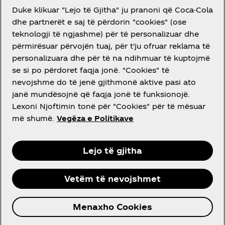
Duke klikuar "Lejo të Gjitha" ju pranoni që Coca-Cola
dhe partnerët e saj të përdorin "cookies" (ose
teknologji të ngjashme) për të personalizuar dhe
përmirësuar përvojën tuaj, për t'ju ofruar reklama të
DO NDIHMË?
personalizuara dhe për të na ndihmuar të kuptojmë
se si po përdoret faqja jonë. "Cookies" të
nevojshme do të jenë gjithmonë aktive pasi ato
janë mundësojnë që faqja jonë të funksionojë.
Lexoni Njoftimin tonë për "Cookies" për të mësuar
LIGJORE
më shumë.
Vegëza e Politikave
Lejo të gjitha
Facebook
Instagram
Youtube
Vetëm të nevojshmet
© 2026 The Coca‑Cola Company. Të gjitha të
Menaxho Cookies
drejtat të rezervuara.