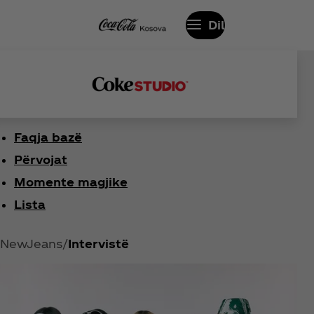
Dil
Faqja bazë
Përvojat
Momente magjike
Lista
NewJeans
Intervistë