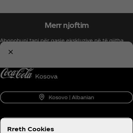
Merr njoftim
Abonohuni tani për qasje ekskluzive në të gjitha
gjërat Coca‑Cola!
Njofto më
Kosovo | Albanian
RRETH NESH
Rreth Cookies