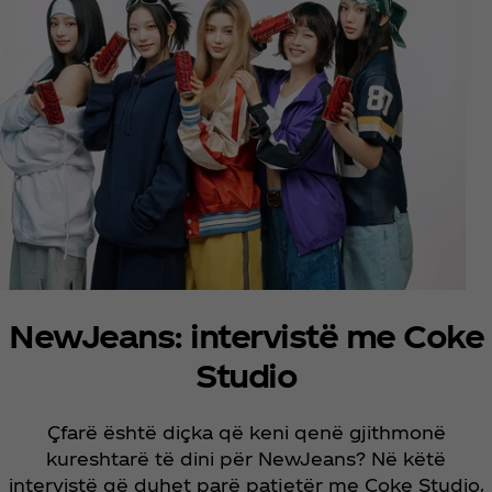
NewJeans: intervistë me Coke
Studio
Çfarë është diçka që keni qenë gjithmonë
kureshtarë të dini për NewJeans? Në këtë
intervistë që duhet parë patjetër me Coke Studio,