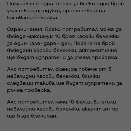
ние. Ако не
на брой
Получава се една точка за всеки един брой
са,
точки.
участващ продукт, присъстващ на
поискайте
касовата бележка.
ръчна
проверка.
Ограничения: Всеки потребител може да
въведе максимум 10 броя касови бележки
за един календарен ден. Повече на брой
въведени касови бележки, автоматично
ще бъдат изпратени за ръчна проверка.
Ако потребител сканира повече от 5
невалидни касови бележки, всички
следващи такива ще бъдат изпратени за
ръчна проверка.
Ако потребител качи 10 фалшиви и/или
невалидни касови бележки, акаунтът му
ще бъде блокиран.