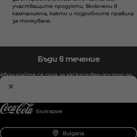
участващите продукти, включени в
кампанията, както и подробните правила
за точкуване.
Бъди в течение
Абонирайте се сега за ексклузивен достъп до
всичко свързано с Coca‑Cola!
Информирай ме
Bulgaria