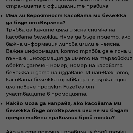
страницата с официалните правила.
Има ли вероятност касовата ми бележка
да бъде отхвърлена?
Трябва да качите цяла и ясна снимка на
касовата бележка. Няма да бъде прието, ако
важна информация липсва и/или е неясна.
Важна информация, която трябва да е ясна и
пълна е: информация за името на търговския
обект, данъчен номер, номер на касовата
бележка и дата на издаване. И най-важното,
касовата бележка трябва да съдържа един
или повече продукт FuzeTea от
участващите в промоцията.
Какво мога да направя, ако касовата ми
бележка бъде отхвърлена или не ми бъдат
предоставени правилния брой точки?
Ако не сте получили правилния брой точки