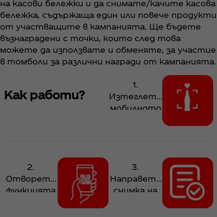
на касови бележки и да снимате/качите касова
бележка, съдържаща един или повече продукти
от участващите в кампанията. Ще бъдете
възнаградени с точки, които след това
можете да използвате и обменяте, за участие
в томболи за различни награди от кампанията.
1.
Как работи?
Изтеглете
мобилното
приложени
е Coca‑Cola
App от App
Store или
Google Play,
2.
3.
регистрир
Отворете
Направете
айте се
функцията
снимка на
или влезте
за
касовата
в Coca‑Cola
сканиране
си бележка