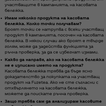
участващите в кампанията, на касовата
бележка.
Имам няколко продукта на касовата
бележка. Колко точки получавам?
Броят точки се натрупва с всеки участващ
продукт в кампанията, посочен на касовата
бележка. В някои случаи ако броят е твърде
голям, може да задейства функцията за
ръчна проверка, за да се избегнат измами.
Какво да направя, ако на касовата бележка
не е изписано името на продукта?
Касовата бележка трябва да бъде ясно
доказателство за покупката на участващ
продукт на Fuzetea. Ако не сте съгласни с
отхвърлянето на касовата бележка,
можете да поискате ръчна проверка.
Защо трябва сам да анализирам касовите