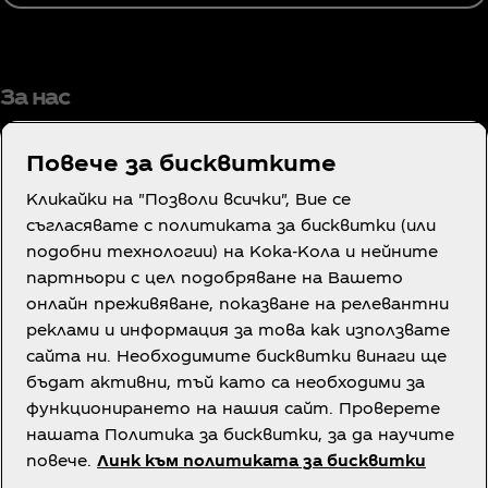
За нас
Повече за бисквитките
Кликайки на "Позволи всички", Вие се
Имате нужда от помощ?
съгласявате с политиката за бисквитки (или
подобни технологии) на Кока-Кола и нейните
партньори с цел подобряване на Вашето
онлайн преживяване, показване на релевантни
реклами и информация за това как използвате
сайта ни. Необходимите бисквитки винаги ще
Правна информация
бъдат активни, тъй като са необходими за
функционирането на нашия сайт. Проверете
нашата Политика за бисквитки, за да научите
повече.
Линк към политиката за бисквитки
Facebook
Instagram
Youtube