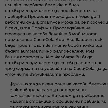
или ако касовата бележка е била
отхвърлена, можете да поискате ръчна
проверка. Процесът може да отнеме до 4
работни дни, а статуса може да се проследи
в секцията Профил > Проследяване на
статуса на касова бележка в мобилното
приложение Coca‑Cola App. Ако вашият иск
бъде приет, съответните брой точки ще
бъдат автоматично разпределени към
вашия портфейл. Ако жалбата ви бъде
отхвърлена, можете да се свържете с нас
чрез формата на уебсайта на Coca‑Cola, за да
уточните възникналите проблеми.
Функцията за сканиране на касови бележки
е активирана само за определени
кампании, така че Ви каним да проверите
нашата страница с официални правила, за
да откриете активните кампании,