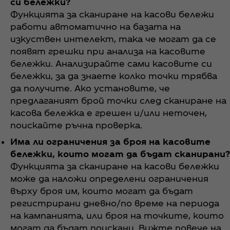
си бележки?
Функцията за сканиране на касови бележи
работи автоматично на базата на
изкуствен интелект, така че могат да се
появят грешки при анализа на касовите
бележки. Анализирайте сами касовите си
бележки, за да знаете колко точки трябва
да получите. Ако установите, че
предлаганият брой точки след сканиране на
касова бележка е грешен и/или неточен,
поискайте ръчна проверка.
Има ли ограничения за броя на касовите
бележки, които могат да бъдат сканирани?
Функцията за сканиране на касови бележки
може да наложи определени ограничения
върху броя им, които могат да бъдат
регистрирани дневно/по време на периода
на кампанията, или броя на точките, които
могат да бъдат поискани. Вижте повече на