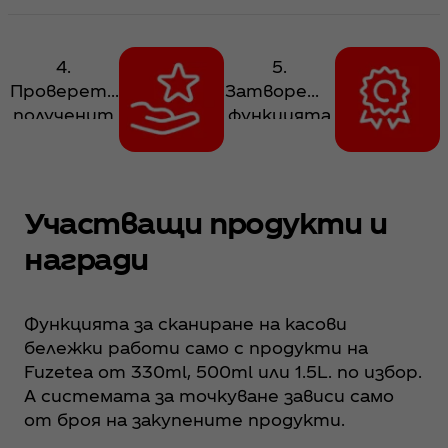
App
на касови
или качете
акаунта си.
бележки и
нейна
дайте
снимка.
4.
5.
съгласието
Всеки
Проверете
Затворете
си да
участващ
полученит
функцията
разрешите
продукт в
е точки,
сканиране
на
кампаният
предложен
на касови
приложени
а ще ви
и от
бележки и
ето
носи точки.
функцията
отидете в
Участващи продукти и
достъп до
за
секцията
награди
камерата и
сканиране
Награди
файловете
на касови
или
с
бележки.
започнете
Функцията за сканиране на касови
изображен
Ако са
ново
бележки работи само с продукти на
ия.
коректни,
сканиране,
Fuzetea от 330ml, 500ml или 1.5L. по избор.
натиснете
за да
А системата за точкуване зависи само
бутона за
съберете
от броя на закупените продукти.
потвържде
още повече