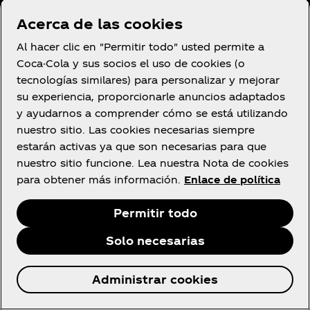
Condiciones de uso
Acerca de las cookies
Aviso de privacidad del consumidor
Al hacer clic en "Permitir todo" usted permite a
Configuración de cookies
Coca-Cola y sus socios el uso de cookies (o
Aviso de cookies
tecnologías similares) para personalizar y mejorar
su experiencia, proporcionarle anuncios adaptados
Declaración de Accesibilidad
y ayudarnos a comprender cómo se está utilizando
nuestro sitio. Las cookies necesarias siempre
estarán activas ya que son necesarias para que
nuestro sitio funcione. Lea nuestra Nota de cookies
Facebook
YouTube
Instagram
para obtener más información.
Enlace de política
Permitir todo
Solo necesarias
© 2026 The Coca‑Cola Company. Todos los
Administrar cookies
derechos reservados.