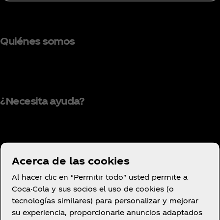
Quiénes somos
¿Necesita ayuda?
Condiciones de uso
Acerca de las cookies
Aviso de privacidad del consumidor
Al hacer clic en "Permitir todo" usted permite a
Configuración de cookies
Coca-Cola y sus socios el uso de cookies (o
Aviso de cookies
tecnologías similares) para personalizar y mejorar
su experiencia, proporcionarle anuncios adaptados
Declaración de Accesibilidad