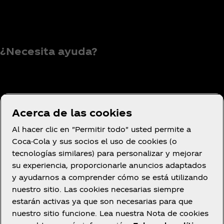
¿Necesita ayuda?
Condiciones de uso
Acerca de las cookies
Aviso de privacidad del consumidor
Al hacer clic en "Permitir todo" usted permite a
Configuración de cookies
Coca-Cola y sus socios el uso de cookies (o
Aviso de cookies
tecnologías similares) para personalizar y mejorar
su experiencia, proporcionarle anuncios adaptados
Declaración de Accesibilidad
y ayudarnos a comprender cómo se está utilizando
nuestro sitio. Las cookies necesarias siempre
estarán activas ya que son necesarias para que
nuestro sitio funcione. Lea nuestra Nota de cookies
Facebook
YouTube
Instagram