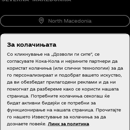
North Macedonia
За колачињата
За нас
Со кликнување на „Дозволи ги сите“, се
согласувате Кока-Кола и нејзините партнери да
користат колачиња (или слични технологии) за да
го персонализираат и подобрат вашето искуство,
да ви обезбедат прилагодени реклами и да ни
Потребна е помош?
помогнат да разбереме како се користи нашата
страница. Потребните колачиња секогаш ќе
бидат активни бидејќи се потребни за
функционирање на нашата страница. Прочитајте
го нашето Известување за колачиња за да
Правни одредби
дознаете повеќе.
Линк за политика