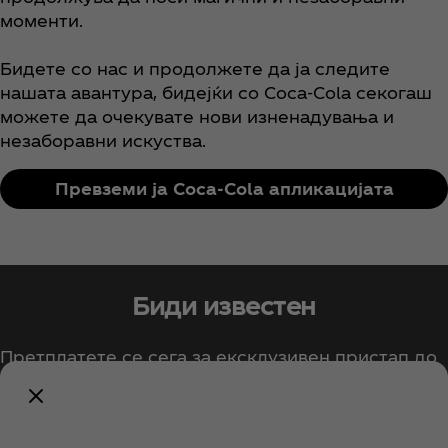
моменти.
Бидете со нас и продолжете да ја следите
нашата авантура, бидејќи со Coca‑Cola секогаш
можете да очекувате нови изненадувања и
незаборавни искуства.
Превземи ја Coca‑Cola апликацијата
Биди известен
Претплатете се сега за ексклузивен пристап до
сите работи на Coca‑Cola!
Извести ме