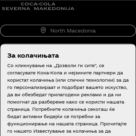
North Macedonia
За колачињата
За нас
Со кликнување на „Дозволи ги сите“, се
согласувате Кока-Кола и нејзините партнери да
користат колачиња (или слични технологии) за да
го персонализираат и подобрат вашето искуство,
да ви обезбедат прилагодени реклами и да ни
Потребна е помош?
помогнат да разбереме како се користи нашата
страница. Потребните колачиња секогаш ќе
бидат активни бидејќи се потребни за
функционирање на нашата страница. Прочитајте
го нашето Известување за колачиња за да
Правни одредби