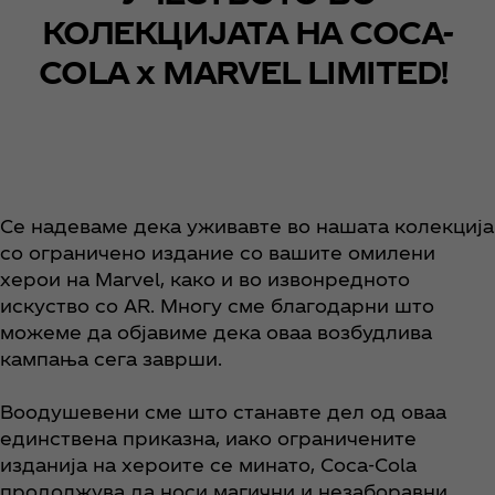
КОЛЕКЦИЈАТА НА COCA-
COLA x MARVEL LIMITED!
Се надеваме дека уживавте во нашата колекција
со ограничено издание со вашите омилени
херои на Marvel, како и во извонредното
искуство со AR. Многу сме благодарни што
можеме да објавиме дека оваа возбудлива
кампања сега заврши.
Воодушевени сме што станавте дел од оваа
единствена приказна, иако ограничените
изданија на хероите се минато, Coca‑Cola
продолжува да носи магични и незаборавни