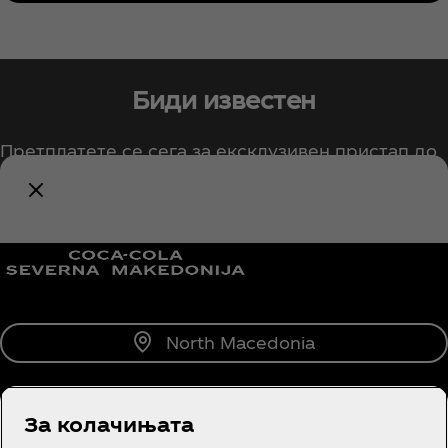
Биди известен
Претплатете се сега за ексклузивен пристап до
сите работи на Coca‑Cola!
Извести ме
North Macedonia
За колачињата
За нас