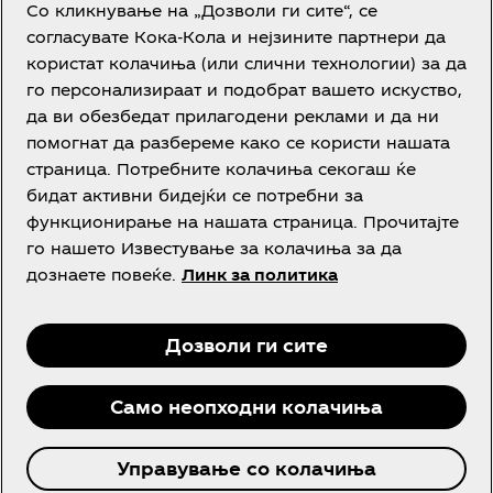
Со кликнување на „Дозволи ги сите“, се
согласувате Кока-Кола и нејзините партнери да
користат колачиња (или слични технологии) за да
го персонализираат и подобрат вашето искуство,
да ви обезбедат прилагодени реклами и да ни
Потребна е помош?
помогнат да разбереме како се користи нашата
страница. Потребните колачиња секогаш ќе
бидат активни бидејќи се потребни за
функционирање на нашата страница. Прочитајте
го нашето Известување за колачиња за да
Правни одредби
дознаете повеќе.
Линк за политика
Дозволи ги сите
Facebook
instagram
Youtube
Само неопходни колачиња
© 2026 The Coca‑Cola Company. Сите права се
Управување со колачиња
задржани.