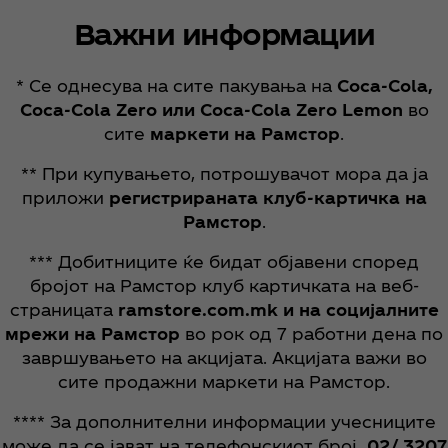
Важни информации
* Се однесува на сите пакувања на
Coca‑Cola,
Coca‑Cola Zero или Coca‑Cola Zero Lemon
во
сите
маркети на Рамстор
.
** При купувањето, потрошувачот мора да ја
приложи
регистрираната клуб-картичка на
Рамстор
.
*** Добитниците ќе бидат објавени според
бројот на Рамстор клуб картичката на веб-
страницата
ramstore.com.mk и на социјалните
мрежи на Рамстор
во рок од 7 работни дена по
завршувањето на акцијата. Акцијата важи во
сите продажни маркети на Рамстор.
**** За дополнителни информации учесниците
може да се јават на телефонскиот број
02/ 3207