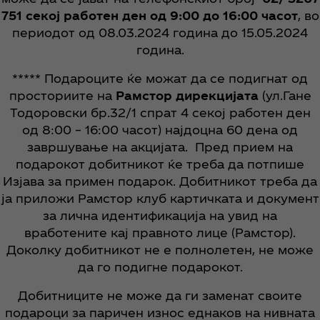
751
секој работен ден од 9:00 до 16:00 часот
, во
периодот од 08.03.2024 година до 15.05.2024
година.
***** Подaроците ќе можат да се подигнат од
просториите на
Рамстор дирекцијата
(ул.Гане
Тодоровски бр.32/1 спрат 4 секој работен ден
од 8:00 – 16:00 часот) најдоцна 60 дена од
завршување на акцијата. Пред прием на
подарокот добитникот ќе треба да потпише
Изјава за примен подарок. Добитникот треба да
ја приложи Рамстор клуб картичката и документ
за лична идентификација на увид на
вработените кај правното лице (Рамстор).
Доколку добитникот не е полнолетен, не може
да го подигне подарокот.
Добитниците не може да ги заменат своите
подароци за паричен износ еднаков на нивната