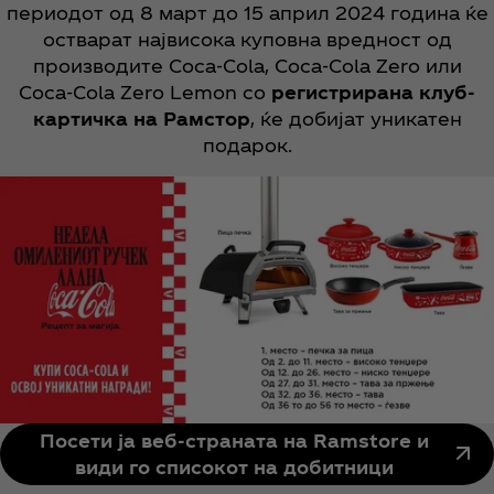
периодот од 8 март до 15 април 2024 година ќе
остварат највисока куповна вредност од
производите Coca‑Cola, Coca‑Cola Zero или
Coca‑Cola Zero Lemon со
регистрирана клуб-
картичка на Рамстор
, ќе добијат уникатен
подарок.
Посети ја веб-страната на Ramstore и
види го списокот на добитници