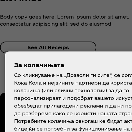
Body copy goes here. Lorem ipsum dolor sit amet,
consectetur adipiscing elit, sed do eiusmod.
See All Receips
За колачињата
Со кликнување на „Дозволи ги сите“, се сог
Кока-Кола и нејзините партнери да користа
колачиња (или слични технологии) за да го
персонализираат и подобрат вашето искуст
обезбедат прилагодени реклами и да ни п
Следи Coca‑Cola
да разбереме како се користи нашата стра
Потребните колачиња секогаш ќе бидат ак
бидејќи се потребни за функционирање на