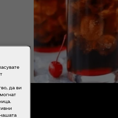
ласувате
т
во, да ви
омогнат
ница.
тивни
 нашата