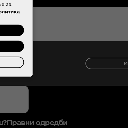
ње за
олитика
И
сите работи
ш?
Правни одредби