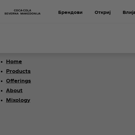
Брендови
Откриј
Влиј
Home
Products
Offerings
About
Mixology