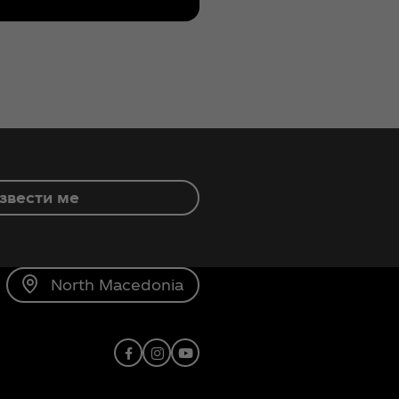
звести ме
North Macedonia
Facebook
instagram
Youtube