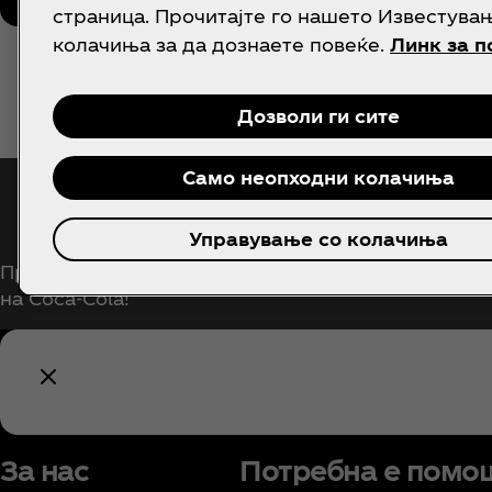
страница. Прочитајте го нашето Известува
колачиња за да дознаете повеќе.
Линк за п
Дозволи ги сите
Само неопходни колачиња
Биди известен
Управување со колачиња
Претплатете се сега за ексклузивен пристап до 
на Coca‑Cola!
За нас
Потребна е помо