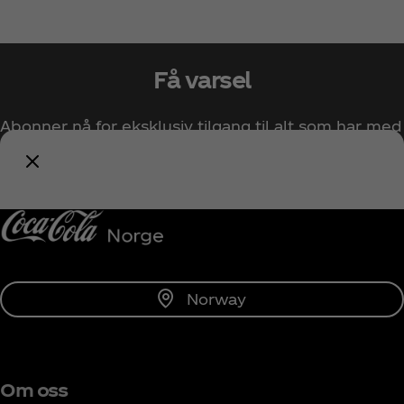
Få varsel
Abonner nå for eksklusiv tilgang til alt som har med
Coca‑Cola å gjøre!
Varsle meg
Norway
Om oss