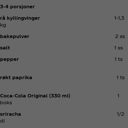
3-4 porsjoner
rå kyllingvinger
1-1,3
kg
bakepulver ​
2 ss
salt ​
1 ss
pepper ​
1 ts
røkt paprika ​
1 ts
Coca‑Cola Original (330 ml) ​
1
boks
sriracha ​
1/2
dl