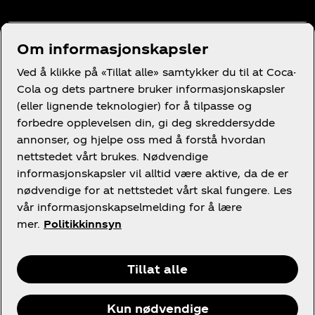
Om informasjonskapsler
Trenger du hjelp?
Ved å klikke på «Tillat alle» samtykker du til at Coca-
Cola og dets partnere bruker informasjonskapsler
(eller lignende teknologier) for å tilpasse og
forbedre opplevelsen din, gi deg skreddersydde
annonser, og hjelpe oss med å forstå hvordan
nettstedet vårt brukes. Nødvendige
Juridisk
informasjonskapsler vil alltid være aktive, da de er
nødvendige for at nettstedet vårt skal fungere. Les
vår informasjonskapselmelding for å lære
mer.
Politikkinnsyn
Facebook
Instagram
X
Youtube
Tillat alle
Kun nødvendige