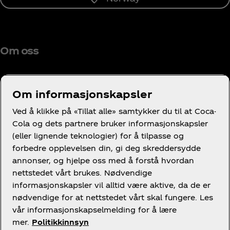
Om oss
Om informasjonskapsler
Trenger du hjelp?
Ved å klikke på «Tillat alle» samtykker du til at Coca-
Cola og dets partnere bruker informasjonskapsler
(eller lignende teknologier) for å tilpasse og
forbedre opplevelsen din, gi deg skreddersydde
annonser, og hjelpe oss med å forstå hvordan
nettstedet vårt brukes. Nødvendige
Juridisk
informasjonskapsler vil alltid være aktive, da de er
nødvendige for at nettstedet vårt skal fungere. Les
vår informasjonskapselmelding for å lære
mer.
Politikkinnsyn
Facebook
Instagram
X
Youtube