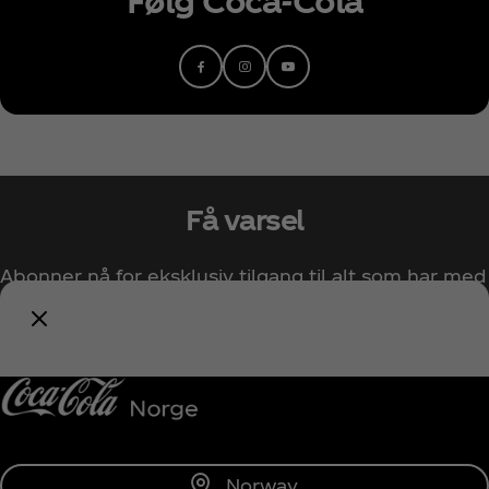
Facebook
Instagram
Youtube
Få varsel
Abonner nå for eksklusiv tilgang til alt som har med
Coca‑Cola å gjøre!
Varsle meg
Norway