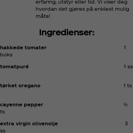
erfaring, utstyr eller tid. Vi viser deg
hvordan det gjøres på enklest mulig
måte! ​
Ingredienser:
hakkede tomater
1
boks
tomatpuré
1 ss
tørket oregano
1 ts
cayenne pepper
⅓
ts
extra virgin olivenolje
3
ss