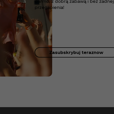
darmo, z dobrą zabawą i bez żadnej
przegapienia!
Zasubskrybuj teraznow