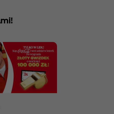
mi!
Previous
Loteria
Next
Carrefo
Loteria
Petrol
Loteria
Lidl
Gwizde
E