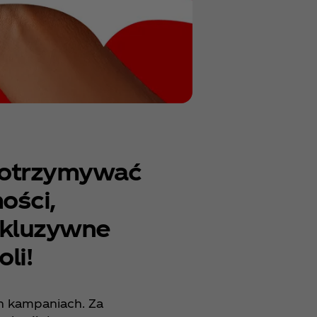
 otrzymywać
ości,
skluzywne
li!
h kampaniach. Za