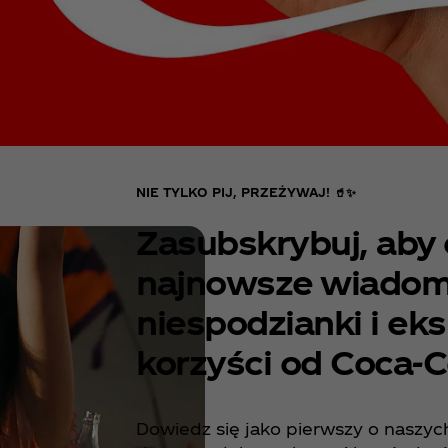
NIE TYLKO PIJ, PRZEŻYWAJ! 🥤✨
Zasubskrybuj, aby
najnowsze wiadom
niespodzianki i ek
korzyści od Coca-Co
Dowiedz się jako pierwszy o naszyc