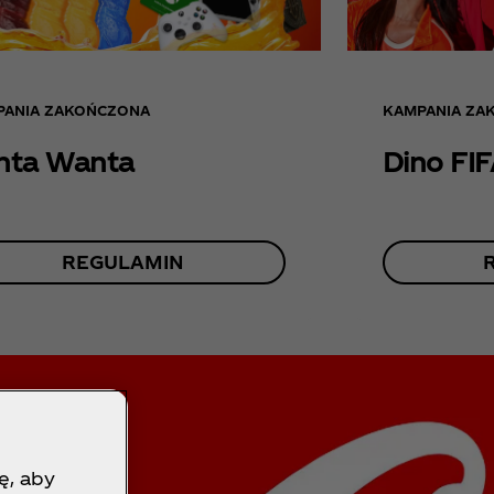
PANIA ZAKOŃCZONA
KAMPANIA ZA
nta Wanta
Dino FI
REGULAMIN
ę, aby