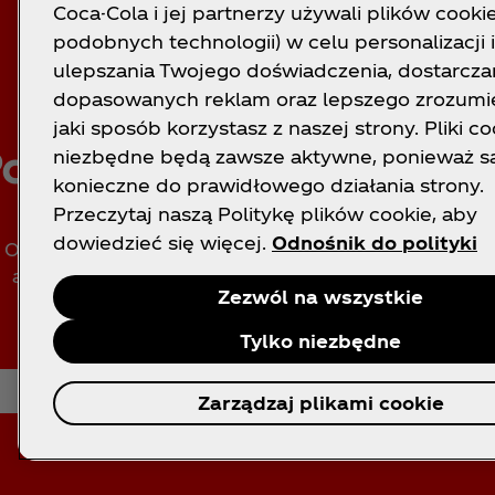
Coca-Cola i jej partnerzy używali plików cookie
podobnych technologii) w celu personalizacji i
ulepszania Twojego doświadczenia, dostarcza
dopasowanych reklam oraz lepszego zrozumie
jaki sposób korzystasz z naszej strony. Pliki co
obierz aplikację Coca‑
niezbędne będą zawsze aktywne, ponieważ s
konieczne do prawidłowego działania strony.
Przeczytaj naszą Politykę plików cookie, aby
dowiedzieć się więcej.
Odnośnik do polityki
Odkryj wszystko, co najlepsze w Coca‑Cola dzięki n
aplikacji! Bądź na bieżąco z ekskluzywnymi nagro
Zezwól na wszystkie
wydarzeniami i ofertami — zawsze pod ręką.
Tylko niezbędne
Pobierz aplikację
Zarządzaj plikami cookie